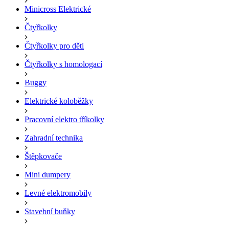
Minicross Elektrické
Čtyřkolky
Čtyřkolky pro děti
Čtyřkolky s homologací
Buggy
Elektrické koloběžky
Pracovní elektro tříkolky
Zahradní technika
Štěpkovače
Mini dumpery
Levné elektromobily
Stavební buňky