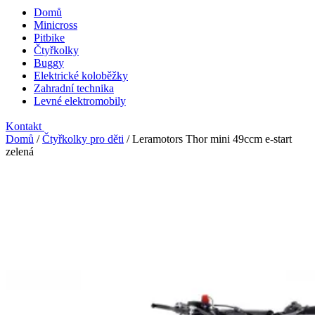
Domů
Minicross
Pitbike
Čtyřkolky
Buggy
Elektrické koloběžky
Zahradní technika
Levné elektromobily
Kontakt
Domů
/
Čtyřkolky pro děti
/
Leramotors Thor mini 49ccm e-start
zelená