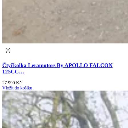
Čtyřkolka Leramotors By APOLLO FALCON
125CC…
27 990 Kč
Vložit do košíku