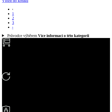
Vložit do košíku
‹
1
2
3
›
Průvodce výběrem
Více informací o této kategorii
Vlastní doprava
Až k vám domů
Rychlé doručení
1 až 5 dní