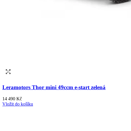
Leramotors Thor mini 49ccm e-start zelená
14 490 Kč
Vložit do košíku