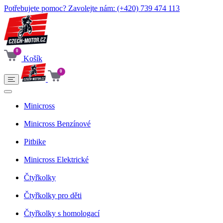
Potřebujete pomoc? Zavolejte nám:
(+420) 739 474 113
0
Košík
0
Minicross
Minicross Benzínové
Pitbike
Minicross Elektrické
Čtyřkolky
Čtyřkolky pro děti
Čtyřkolky s homologací