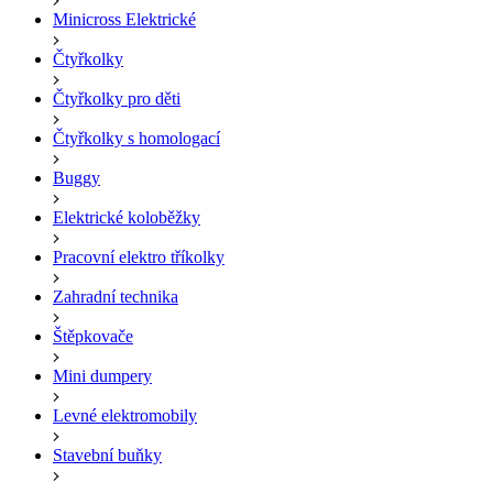
Minicross Elektrické
Čtyřkolky
Čtyřkolky pro děti
Čtyřkolky s homologací
Buggy
Elektrické koloběžky
Pracovní elektro tříkolky
Zahradní technika
Štěpkovače
Mini dumpery
Levné elektromobily
Stavební buňky