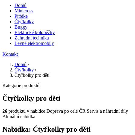
Domů
Minicross
Pitbike
Čtyřkolky
Buggy
Elektrické koloběžky
Zahradní technika
Levné elektromobily
Kontakt
Domů
›
Čtyřkolky
›
Čtyřkolky pro děti
Kategorie produktů
Čtyřkolky pro děti
26
produktů v nabídce
Doprava po celé ČR
Servis a náhradní díly
Aktuální nabídka
Nabídka: Čtyřkolky pro děti