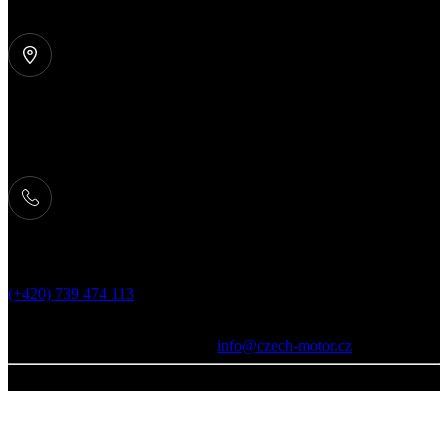
Kontakt
Odběrné místo:
Roudnice 8, 503 27 Roudnice
Telefon:
(+420) 739 474 113
Fakturační údaje
Daniel Nesl
Sídlo: Tetov 40, 533 16 Tetov
IČO:
06425801
DIČ: CZ9608033666
info@czech-motor.cz
2026