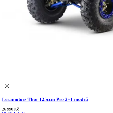
Leramotors Thor 125ccm Pro 3+1 modrá
26 990 Kč