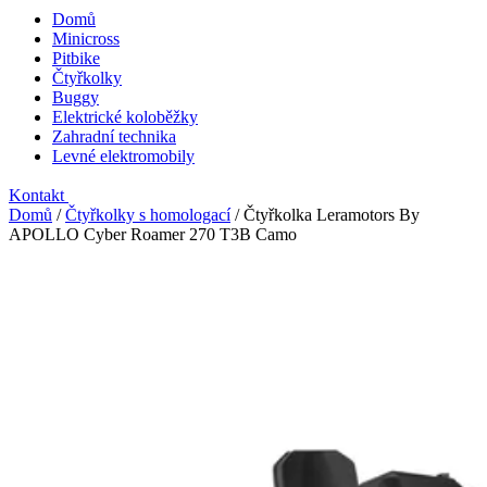
Domů
Minicross
Pitbike
Čtyřkolky
Buggy
Elektrické koloběžky
Zahradní technika
Levné elektromobily
Kontakt
Domů
/
Čtyřkolky s homologací
/
Čtyřkolka Leramotors By
APOLLO Cyber Roamer 270 T3B Camo