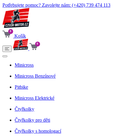
Potřebujete pomoc? Zavolejte nám:
(+420) 739 474 113
0
Košík
0
Minicross
Minicross Benzínové
Pitbike
Minicross Elektrické
Čtyřkolky
Čtyřkolky pro děti
Čtyřkolky s homologací