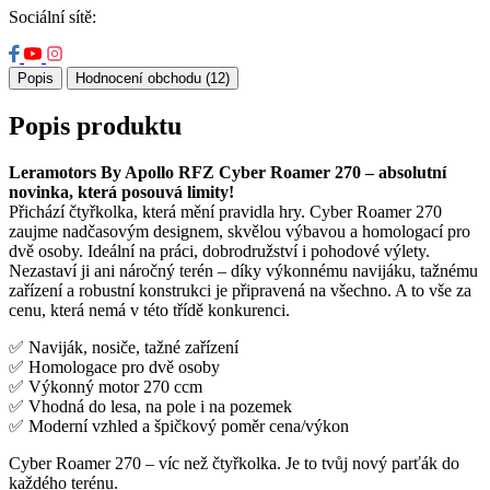
Sociální sítě:
Popis
Hodnocení obchodu (12)
Popis produktu
Leramotors By Apollo RFZ Cyber Roamer 270 – absolutní
novinka, která posouvá limity!
Přichází čtyřkolka, která mění pravidla hry. Cyber Roamer 270
zaujme nadčasovým designem, skvělou výbavou a homologací pro
dvě osoby. Ideální na práci, dobrodružství i pohodové výlety.
Nezastaví ji ani náročný terén – díky výkonnému navijáku, tažnému
zařízení a robustní konstrukci je připravená na všechno. A to vše za
cenu, která nemá v této třídě konkurenci.
✅ Naviják, nosiče, tažné zařízení
✅ Homologace pro dvě osoby
✅ Výkonný motor 270 ccm
✅ Vhodná do lesa, na pole i na pozemek
✅ Moderní vzhled a špičkový poměr cena/výkon
Cyber Roamer 270 – víc než čtyřkolka. Je to tvůj nový parťák do
každého terénu.