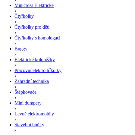
Minicross Elektrické
Čtyřkolky
Čtyřkolky pro děti
Čtyřkolky s homologací
Buggy
Elektrické koloběžky
Pracovní elektro tříkolky
Zahradní technika
Štěpkovače
Mini dumpery
Levné elektromobily
Stavební buňky