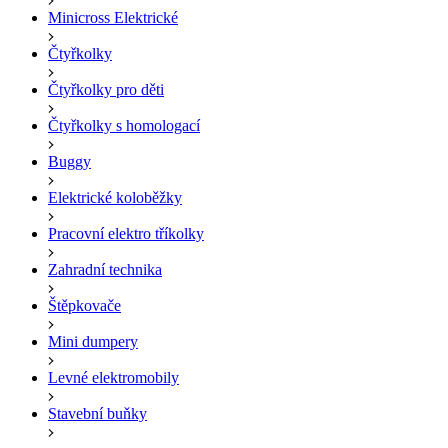
Minicross Elektrické
Čtyřkolky
Čtyřkolky pro děti
Čtyřkolky s homologací
Buggy
Elektrické koloběžky
Pracovní elektro tříkolky
Zahradní technika
Štěpkovače
Mini dumpery
Levné elektromobily
Stavební buňky