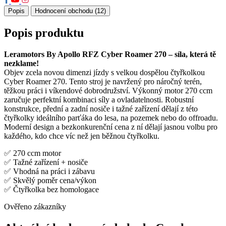
Popis
Hodnocení obchodu (12)
Popis produktu
Leramotors By Apollo RFZ Cyber Roamer 270 – síla, která tě
nezklame!
Objev zcela novou dimenzi jízdy s velkou dospělou čtyřkolkou
Cyber Roamer 270. Tento stroj je navržený pro náročný terén,
těžkou práci i víkendové dobrodružství. Výkonný motor 270 ccm
zaručuje perfektní kombinaci síly a ovladatelnosti. Robustní
konstrukce, přední a zadní nosiče i tažné zařízení dělají z této
čtyřkolky ideálního parťáka do lesa, na pozemek nebo do offroadu.
Moderní design a bezkonkurenční cena z ní dělají jasnou volbu pro
každého, kdo chce víc než jen běžnou čtyřkolku.
✅ 270 ccm motor
✅ Tažné zařízení + nosiče
✅ Vhodná na práci i zábavu
✅ Skvělý poměr cena/výkon
✅ Čtyřkolka bez homologace
Ověřeno zákazníky