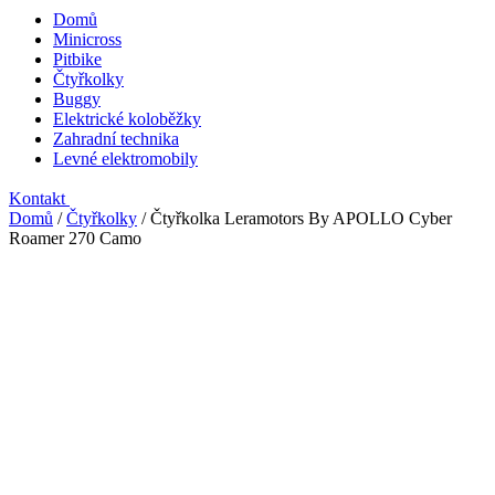
Domů
Minicross
Pitbike
Čtyřkolky
Buggy
Elektrické koloběžky
Zahradní technika
Levné elektromobily
Kontakt
Domů
/
Čtyřkolky
/
Čtyřkolka Leramotors By APOLLO Cyber
Roamer 270 Camo