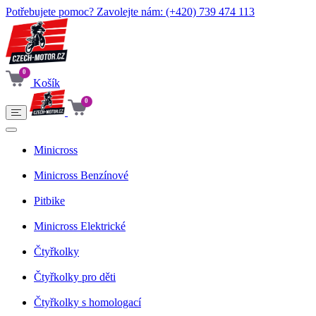
Potřebujete pomoc? Zavolejte nám:
(+420) 739 474 113
0
Košík
0
Minicross
Minicross Benzínové
Pitbike
Minicross Elektrické
Čtyřkolky
Čtyřkolky pro děti
Čtyřkolky s homologací