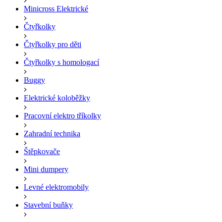
Minicross Elektrické
Čtyřkolky
Čtyřkolky pro děti
Čtyřkolky s homologací
Buggy
Elektrické koloběžky
Pracovní elektro tříkolky
Zahradní technika
Štěpkovače
Mini dumpery
Levné elektromobily
Stavební buňky