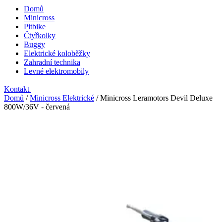
Domů
Minicross
Pitbike
Čtyřkolky
Buggy
Elektrické koloběžky
Zahradní technika
Levné elektromobily
Kontakt
Domů
/
Minicross Elektrické
/
Minicross Leramotors Devil Deluxe
800W/36V - červená