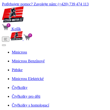
Potřebujete pomoc? Zavolejte nám:
(+420) 739 474 113
0
Košík
0
Minicross
Minicross Benzínové
Pitbike
Minicross Elektrické
Čtyřkolky
Čtyřkolky pro děti
Čtyřkolky s homologací