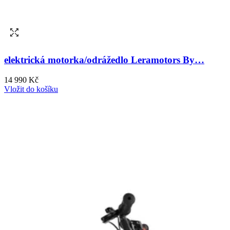
elektrická motorka/odrážedlo Leramotors By…
14 990 Kč
Vložit do košíku