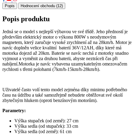
Popis
Hodnocení obchodu (12)
Popis produktu
Jedná se o model s nejlepší výbavou ve své třídě. Jeho předností je
především elektrický motor o výkonu 800W s neodymovým
magnetem, který zaručuje vysoké zrychlnení až na 28km/h. Motor je
navíc doplněn velice kvalitní baterií 36V/12AH, díky které má
motorka dojezd až 20km. Baterie se navíc nechá z motorky snadno
vyjmout a vyměnit za druhou baterii, abyste neztráceli čas při
nabíjení.Motorka je navíc vybavena uzamykatelným omezovačem
rychlosti s třemi polohami (7km/h-15km/h-28km/h).
Uživatelé často volí tento model zejména díky minimu potřebného
času na údržbu a také samozřejmě nebudete obtěžovat své okolí
zbytečným hlukem (oproti benzínovým motorům).
Parametry:
Výška stupaček (od země): 27 cm
Výška sedla (od stupaček): 33 cm
Výška sedla (od země): 61 cm