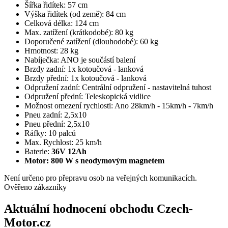
Šířka řidítek: 57 cm
Výška řidítek (od země): 84 cm
Celková délka: 124 cm
Max. zatížení (krátkodobé): 80 kg
Doporučené zatížení (dlouhodobé): 60 kg
Hmotnost: 28 kg
Nabíječka: ANO je součástí balení
Brzdy zadní: 1x kotoučová - lanková
Brzdy přední: 1x kotoučová - lanková
Odpružení zadní: Centrální odpružení - nastavitelná tuhost
Odpružení přední: Teleskopická vidlice
Možnost omezení rychlosti: Ano 28km/h - 15km/h - 7km/h
Pneu zadní: 2,5x10
Pneu přední: 2,5x10
Ráfky: 10 palců
Max. Rychlost: 25 km/h
Baterie:
36V 12Ah
Motor: 800 W s neodymovým magnetem
Není určeno pro přepravu osob na veřejných komunikacích.
Ověřeno zákazníky
Aktuální hodnocení obchodu Czech-
Motor.cz