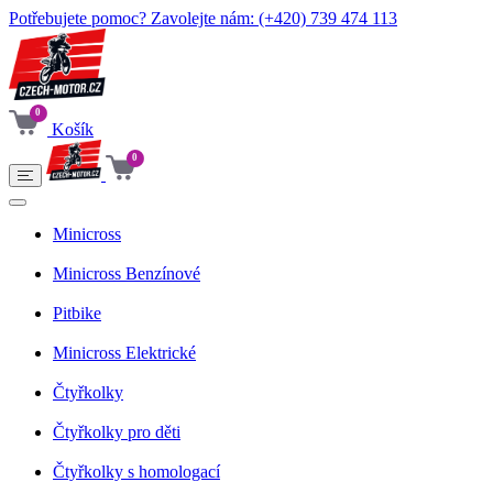
Potřebujete pomoc? Zavolejte nám:
(+420) 739 474 113
0
Košík
0
Minicross
Minicross Benzínové
Pitbike
Minicross Elektrické
Čtyřkolky
Čtyřkolky pro děti
Čtyřkolky s homologací