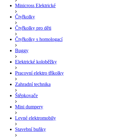
Minicross Elektrické
Čtyřkolky
Čtyřkolky pro děti
Čtyřkolky s homologací
Buggy
Elektrické koloběžky
Pracovní elektro tříkolky
Zahradní technika
Štěpkovače
Mini dumpery
Levné elektromobily
Stavební buňky