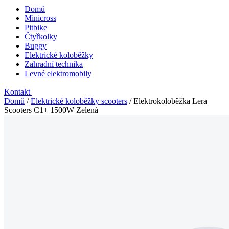
Domů
Minicross
Pitbike
Čtyřkolky
Buggy
Elektrické koloběžky
Zahradní technika
Levné elektromobily
Kontakt
Domů
/
Elektrické koloběžky scooters
/
Elektrokoloběžka Lera
Scooters C1+ 1500W Zelená