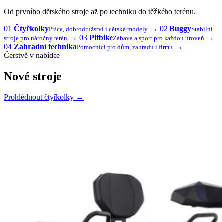
Od prvního dětského stroje až po techniku do těžkého terénu.
01
Čtyřkolky
→
02
Buggy
Práce, dobrodružství i dětské modely
Stabilní
→
03
Pitbike
→
stroje pro náročný terén
Zábava a sport pro každou úroveň
04
Zahradní technika
→
Pomocníci pro dům, zahradu i firmu
Čerstvě v nabídce
Nové stroje
Prohlédnout čtyřkolky
→