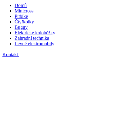
Domů
Minicross
Pitbike
Čtyřkolky
Buggy
Elektrické koloběžky
Zahradní technika
Levné elektromobily
Kontakt