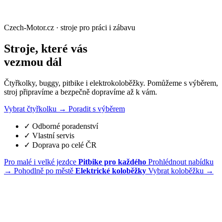
Czech-Motor.cz · stroje pro práci i zábavu
Stroje, které vás
vezmou dál
Čtyřkolky, buggy, pitbike i elektrokoloběžky. Pomůžeme s výběrem,
stroj připravíme a bezpečně dopravíme až k vám.
Vybrat čtyřkolku
→
Poradit s výběrem
✓
Odborné poradenství
✓
Vlastní servis
✓
Doprava po celé ČR
Pro malé i velké jezdce
Pitbike pro každého
Prohlédnout nabídku
→
Pohodlně po městě
Elektrické koloběžky
Vybrat koloběžku
→