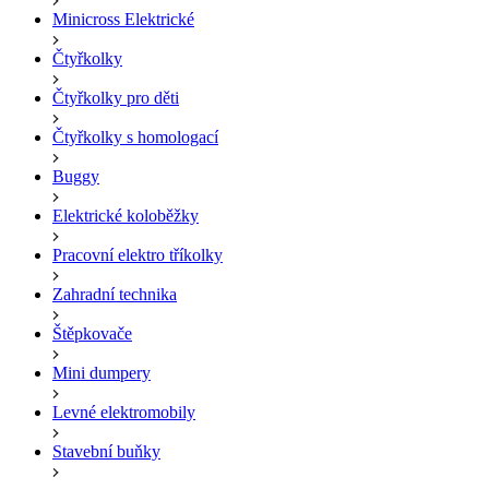
Minicross Elektrické
Čtyřkolky
Čtyřkolky pro děti
Čtyřkolky s homologací
Buggy
Elektrické koloběžky
Pracovní elektro tříkolky
Zahradní technika
Štěpkovače
Mini dumpery
Levné elektromobily
Stavební buňky