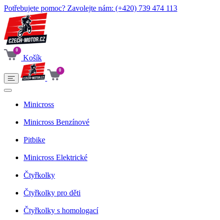
Potřebujete pomoc? Zavolejte nám:
(+420) 739 474 113
0
Košík
0
Minicross
Minicross Benzínové
Pitbike
Minicross Elektrické
Čtyřkolky
Čtyřkolky pro děti
Čtyřkolky s homologací