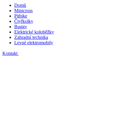
Domů
Minicross
Pitbike
Čtyřkolky
Buggy
Elektrické koloběžky
Zahradní technika
Levné elektromobily
Kontakt