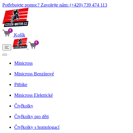
Potřebujete pomoc? Zavolejte nám:
(+420) 739 474 113
0
Košík
0
Minicross
Minicross Benzínové
Pitbike
Minicross Elektrické
Čtyřkolky
Čtyřkolky pro děti
Čtyřkolky s homologací