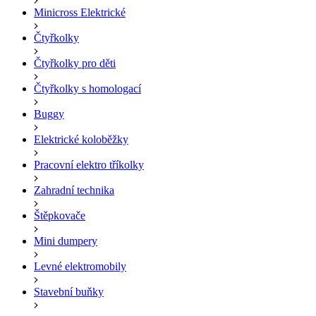
Minicross Elektrické
Čtyřkolky
Čtyřkolky pro děti
Čtyřkolky s homologací
Buggy
Elektrické koloběžky
Pracovní elektro tříkolky
Zahradní technika
Štěpkovače
Mini dumpery
Levné elektromobily
Stavební buňky